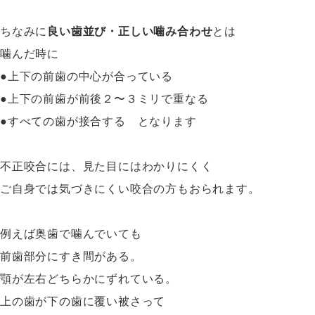
ちなみに
良い歯並び・正しい噛み合わせ
とは
噛んだ時に
●上下の前歯の中心が合っている
●上下の前歯が前後２〜３ミリで重なる
●すべての歯が接合する となります
不正咬合には、見た目にはわかりにくく
ご自身では気づきにくい咬合の方もおられます。
例えば奥歯で噛んでいても
前歯部分にすき間がある。
顎が左右どちらかにずれている。
上の歯が下の歯に覆い被さって